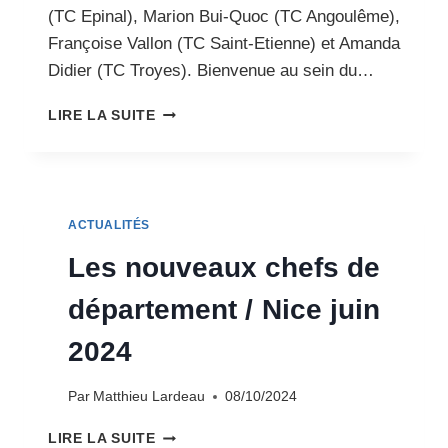
(TC Epinal), Marion Bui-Quoc (TC Angoulême),
Françoise Vallon (TC Saint-Etienne) et Amanda
Didier (TC Troyes). Bienvenue au sein du…
LES
LIRE LA SUITE
NOUVEAUX
CHEFS
DE
DÉPARTEMENT
/
ACTUALITÉS
ANGOULÊME
OCTOBRE
Les nouveaux chefs de
2024
département / Nice juin
2024
Par
Matthieu Lardeau
08/10/2024
LES
LIRE LA SUITE