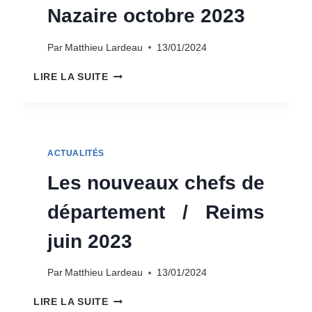
Nazaire octobre 2023
Par
Matthieu Lardeau
13/01/2024
LES
LIRE LA SUITE
NOUVEAUX
CHEFS
DE
DÉPARTEMENT
/
ACTUALITÉS
SAINT-
NAZAIRE
Les nouveaux chefs de
OCTOBRE
2023
département / Reims
juin 2023
Par
Matthieu Lardeau
13/01/2024
LES
LIRE LA SUITE