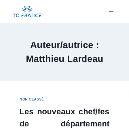
Aller
au
contenu
Auteur/autrice :
Matthieu Lardeau
NON CLASSÉ
Les nouveaux chef/fes
de département