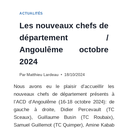
DÉPARTEMENT
ACCUEILLIS
ACTUALITÉS
À
L’ACD
Les nouveaux chefs de
DE
TOULON
département /
(JUIN
2025)
Angoulême octobre
2024
Par
Matthieu Lardeau
18/10/2024
Nous avons eu le plaisir d’accueillir les
nouveaux chefs de département présents à
l’ACD d’Angoulême (16-18 octobre 2024): de
gauche à droite, Didier Percevault (TC
Sceaux), Guillaume Busin (TC Roubaix),
Samuel Guillemot (TC Quimper), Amine Kabab