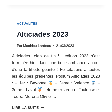
NOUVEAUX
CHEFS
DE
DÉPARTEMENT
/
ACTUALITÉS
REIMS
JUIN
Alticiades 2023
2023
Par
Matthieu Lardeau
21/03/2023
Alticiades, clap de fin ! L’édition 2023 s’est
terminée hier dans une belle ambiance autour
d’une tartiflette géante ! Félicitations à toutes
les équipes présentes. Podium Alticiades 2023
: – 1er : Bayonne
– 2eme : Valence
–
3eme : Laval
– 4eme ex æquo : Toulouse et
Tours. Merci à Olivier…
ALTICIADES
LIRE LA SUITE
2023