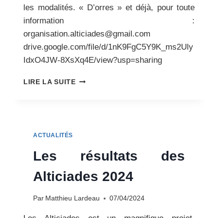
les modalités. « D’orres » et déjà, pour toute
information :
organisation.alticiades@gmail.com
drive.google.com/file/d/1nK9FgC5Y9K_ms2Uly
IdxO4JW-8XsXq4E/view?usp=sharing
LES
LIRE LA SUITE
DATES
DES
ALTICIADES
2025
SONT
ACTUALITÉS
CONNUES,
À
Les résultats des
VOS
AGENDAS
Alticiades 2024
!
Par
Matthieu Lardeau
07/04/2024