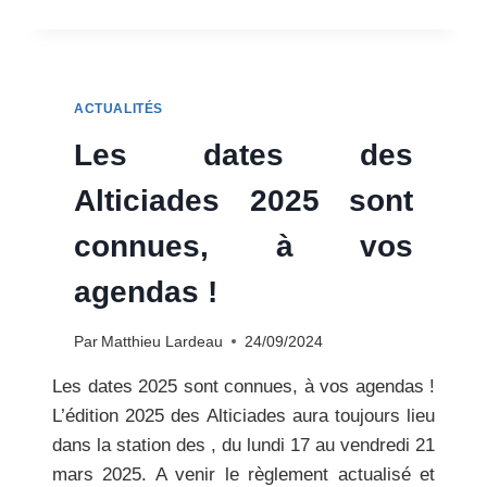
NOUVEAUX
CHEFS
DE
DÉPARTEMENT
/
ACTUALITÉS
NICE
JUIN
Les dates des
2024
Alticiades 2025 sont
connues, à vos
agendas !
Par
Matthieu Lardeau
24/09/2024
Les dates 2025 sont connues, à vos agendas !
L’édition 2025 des Alticiades aura toujours lieu
dans la station des , du lundi 17 au vendredi 21
mars 2025. A venir le règlement actualisé et