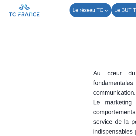
Aller
Le réseau TC
Le BUT 
au
contenu
Au cœur du B
fondamentales
communication.
Le marketing
comportements 
service de la 
indispensables 