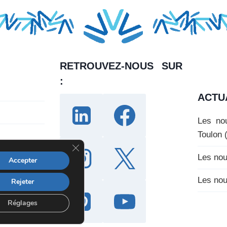
RETROUVEZ-NOUS SUR
:
ACTU
Les nou
Toulon 
F
e
Les nou
Accepter
r
m
Les nou
Rejeter
e
r
Réglages
l
a
b