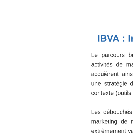
IBVA :
I
Le parcours bu
activités de m
acquièrent ain
une stratégie 
contexte (outils
Les débouchés 
marketing de n
extrêmement var