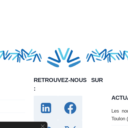
RETROUVEZ-NOUS SUR
:
ACTU
Les nou
Toulon 
F