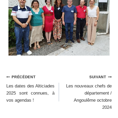
Navigation
PRÉCÉDENT
SUIVANT
Les dates des Alticiades
Les nouveaux chefs de
de
2025 sont connues, à
département /
l’article
vos agendas !
Angoulême octobre
2024