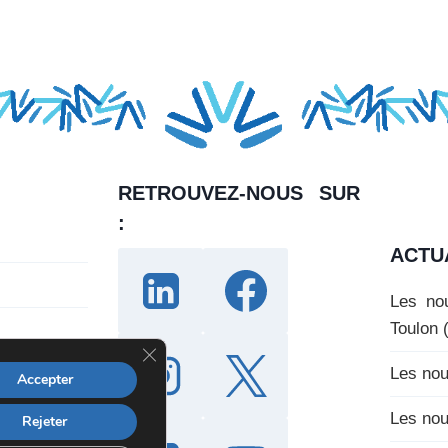
RETROUVEZ-NOUS SUR
:
ACTU
Les nou
Toulon 
F
e
Les nou
Accepter
r
m
Les nou
Rejeter
e