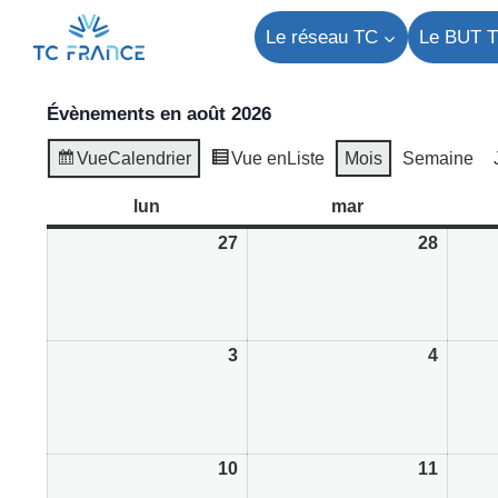
Aller
Le réseau TC
Le BUT 
au
contenu
Évènements en août 2026
Vue
Calendrier
Vue en
Liste
Mois
Semaine
lun
lundi
mar
mardi
27
27/07/2026
28
28/07/
3
03/08/2026
4
04/08/
10
10/08/2026
11
11/08/