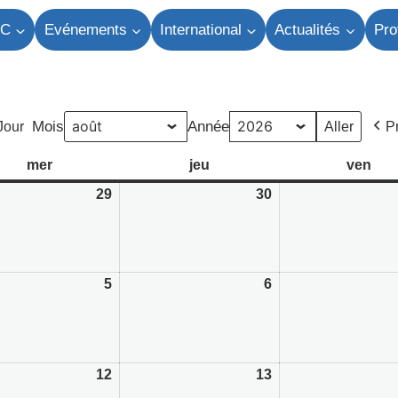
TC
Evénements
International
Actualités
Pro
Mois
Année
Jour
P
mer
mercredi
jeu
jeudi
ven
ven
2026
29
29/07/2026
30
30/07/2026
2026
5
05/08/2026
6
06/08/2026
2026
12
12/08/2026
13
13/08/2026