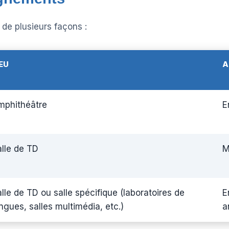
de plusieurs façons :
IEU
A
mphithéâtre
E
lle de TD
M
lle de TD ou salle spécifique (laboratoires de
E
ngues, salles multimédia, etc.)
a