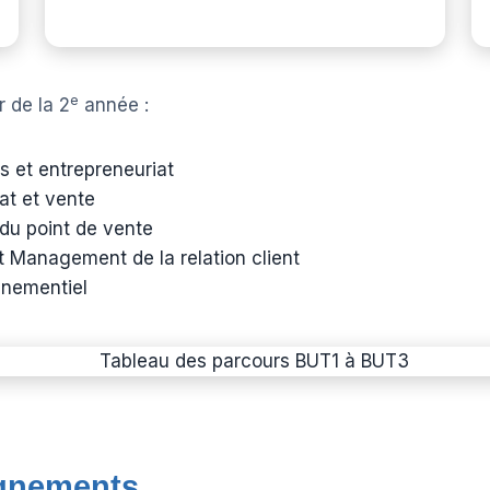
k
i
e
s
G
e
r de la 2
année :
D
P
R
ss et entrepreneuriat
at et vente
du point de vente
 Management de la relation client
énementiel
ignements